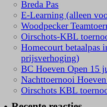
Breda Pas
E-Learning (alleen vo
Woodpecker Teamtoern
Oirschots-KBL toerno
Homecourt betaalpas i
prijsverhoging)
BC Hoeven Open 15 j
Nachttoernooi Hoeven 
Oirschots KBL toernoo
Recente reacties